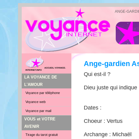
ANGE-GARDI
Ange-gardien As
ACCUEIL VOYANCE-
INTERNET.INFO
Qui est-il ?
LA VOYANCE DE
L'AMOUR
Dieu juste qui indique 
Voyance par téléphone
Voyance web
Dates :
Voyance par mail
VOUS et VOTRE
Choeur : Vertus
AVENIR
Archange : Michaël
Tirage du tarot gratuit