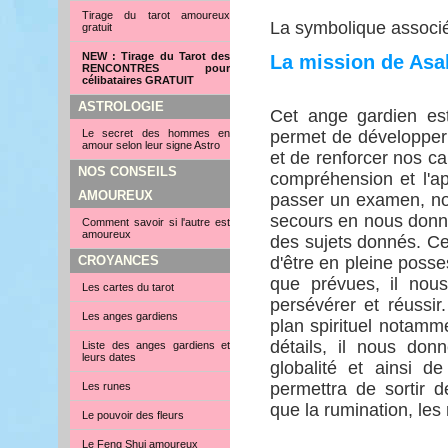
Tirage du tarot amoureux
La symbolique associée
gratuit
NEW : Tirage du Tarot des
La mission de Asa
RENCONTRES pour
célibataires GRATUIT
ASTROLOGIE
Cet ange gardien est
Le secret des hommes en
permet de développer 
amour selon leur signe Astro
et de renforcer nos ca
NOS CONSEILS
compréhension et l'a
AMOUREUX
passer un examen, nou
secours en nous donna
Comment savoir si l'autre est
amoureux
des sujets donnés. Cet
CROYANCES
d'être en pleine poss
que prévues, il nou
Les cartes du tarot
persévérer et réussir
Les anges gardiens
plan spirituel notamm
détails, il nous donn
Liste des anges gardiens et
leurs dates
globalité et ainsi d
permettra de sortir 
Les runes
que la rumination, les 
Le pouvoir des fleurs
Le Feng Shui amoureux