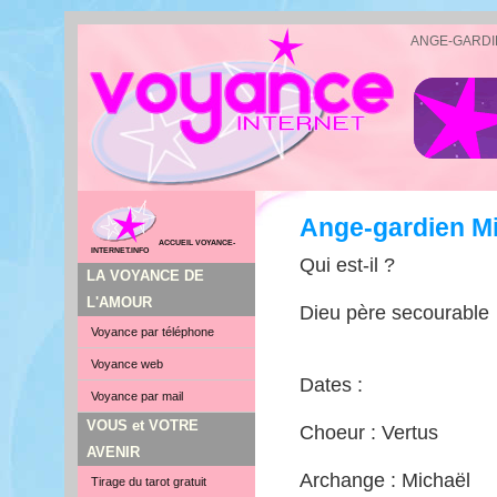
ANGE-GARDI
Ange-gardien M
ACCUEIL VOYANCE-
INTERNET.INFO
Qui est-il ?
LA VOYANCE DE
L'AMOUR
Dieu père secourable
Voyance par téléphone
Voyance web
Dates :
Voyance par mail
VOUS et VOTRE
Choeur : Vertus
AVENIR
Archange : Michaël
Tirage du tarot gratuit