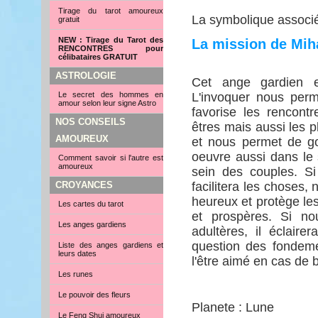
Tirage du tarot amoureux
La symbolique associé
gratuit
NEW : Tirage du Tarot des
La mission de Mih
RENCONTRES pour
célibataires GRATUIT
ASTROLOGIE
Cet ange gardien es
Le secret des hommes en
L'invoquer nous perm
amour selon leur signe Astro
favorise les rencont
NOS CONSEILS
êtres mais aussi les pl
AMOUREUX
et nous permet de goû
oeuvre aussi dans le 
Comment savoir si l'autre est
amoureux
sein des couples. Si
CROYANCES
facilitera les choses, 
heureux et protège le
Les cartes du tarot
et prospères. Si no
Les anges gardiens
adultères, il éclair
question des fondemen
Liste des anges gardiens et
leurs dates
l'être aimé en cas de 
Les runes
Le pouvoir des fleurs
Planete : Lune
Le Feng Shui amoureux