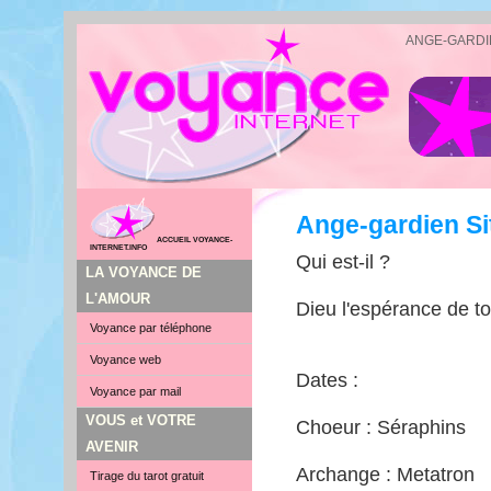
ANGE-GARDI
Ange-gardien Si
ACCUEIL VOYANCE-
INTERNET.INFO
Qui est-il ?
LA VOYANCE DE
L'AMOUR
Dieu l'espérance de to
Voyance par téléphone
Voyance web
Dates :
Voyance par mail
VOUS et VOTRE
Choeur : Séraphins
AVENIR
Archange : Metatron
Tirage du tarot gratuit