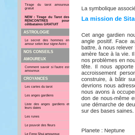
Tirage du tarot amoureux
La symbolique associé
gratuit
NEW : Tirage du Tarot des
La mission de Sita
RENCONTRES pour
célibataires GRATUIT
ASTROLOGIE
Cet ange gardien nou
Le secret des hommes en
angle positif. Face a
amour selon leur signe Astro
battre, à nous relever
NOS CONSEILS
amère face à la vie. I
AMOUREUX
nos problèmes en nous
tête. Il nous apport
Comment savoir si l'autre est
amoureux
accroissement perso
CROYANCES
construire, à bâtir s
devrions nous adresser
Les cartes du tarot
nous avons à occuper 
Les anges gardiens
don de nous-même en 
une démarche de deuil
Liste des anges gardiens et
leurs dates
sur des bases saines.
Les runes
Le pouvoir des fleurs
Planete : Neptune
Le Feng Shui amoureux