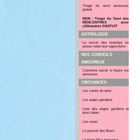
Tirage du tarot amoureux
gratuit
NEW : Tirage du Tarot des
RENCONTRES pour
célibataires GRATUIT
ASTROLOGIE
Le secret des hommes en
amour selon leur signe Astro
NOS CONSEILS
AMOUREUX
Comment savoir si l'autre est
amoureux
CROYANCES
Les cartes du tarot
Les anges gardiens
Liste des anges gardiens et
leurs dates
Les runes
Le pouvoir des fleurs
Le Feng Shui amoureux