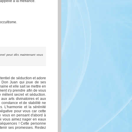
appelle à la méfiance.
occultisme.
nnel peut dès maintenant vous
tentiel de séduction et adore
 un Don Juan qui joue de ses
ine et elle sait se mettre en
mment s'y prendre afin de vous
e mêlent secret et séduction.
 aux arts divinatoires et aux
constance et de stabilité ne
es. L'harmonie et la sérénité
 négative pour vous car cette
de vous en pensant d'abord à
 Si vous aimez nager en eaux
onséquences ! Cette personne
 tenir ses promesses. Restez