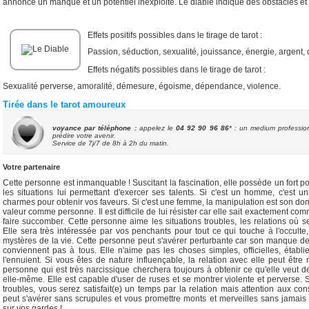
annonce un manque et un potentiel inexploité. Le diable indique des obstacles et 
Effets positifs possibles dans le tirage de tarot :
Passion, séduction, sexualité, jouissance, énergie, argent, 
Effets négatifs possibles dans le tirage de tarot :
Sexualité perverse, amoralité, démesure, égoisme, dépendance, violence.
Tirée dans le tarot amoureux
voyance par téléphone :
appelez le
04 92 90 96 86
* : un medium professio
prédire votre avenir.
Service de
7j/7 de 8h à 2h du matin.
Votre partenaire
Cette personne est inmanquable ! Suscitant la fascination, elle possède un fort po
les situations lui permettant d'exercer ses talents. Si c'est un homme, c'est
charmes pour obtenir vos faveurs. Si c'est une femme, la manipulation est son doma
valeur comme personne. Il est difficile de lui résister car elle sait exactement co
faire succomber. Cette personne aime les situations troubles, les relations où s
Elle sera très intéressée par vos penchants pour tout ce qui touche à l'occulte,
mystères de la vie. Cette personne peut s'avérer perturbante car son manque de 
conviennent pas à tous. Elle n'aime pas les choses simples, officielles, établi
l'ennuient. Si vous êtes de nature influençable, la relation avec elle peut être
personne qui est très narcissique cherchera toujours à obtenir ce qu'elle veut 
elle-même. Elle est capable d'user de ruses et se montrer violente et perverse.
troubles, vous serez satisfait(e) un temps par la relation mais attention aux c
peut s'avérer sans scrupules et vous promettre monts et merveilles sans jamais
sur vos gardes !