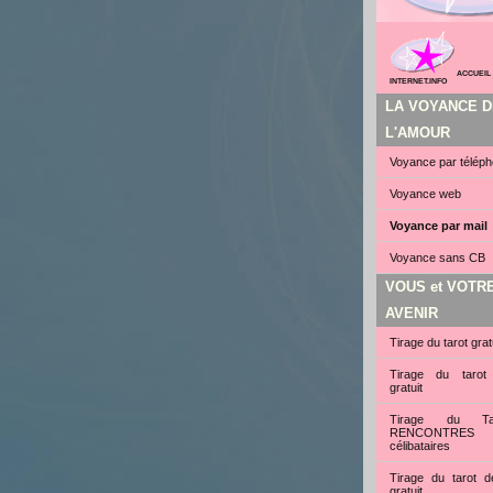
ACCUEIL
INTERNET.INFO
LA VOYANCE D
L'AMOUR
Voyance par télép
Voyance web
Voyance par mail
Voyance sans CB
VOUS et VOTR
AVENIR
Tirage du tarot grat
Tirage du tarot
gratuit
Tirage du Ta
RENCONTRE
célibataires
Tirage du tarot d
gratuit