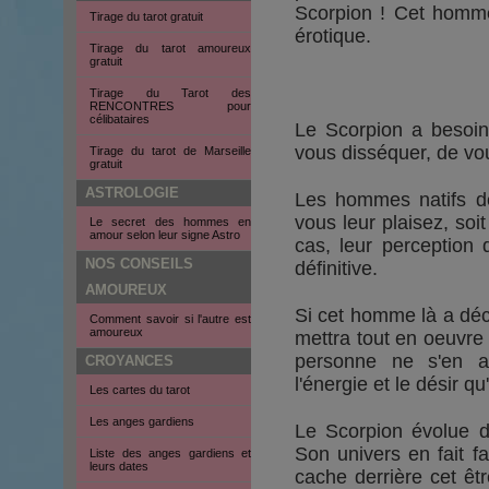
Scorpion ! Cet homm
Tirage du tarot gratuit
érotique.
Tirage du tarot amoureux
gratuit
Tirage du Tarot des
RENCONTRES pour
célibataires
Le Scorpion a besoin
vous disséquer, de vo
Tirage du tarot de Marseille
gratuit
ASTROLOGIE
Les hommes natifs de
vous leur plaisez, soit
Le secret des hommes en
amour selon leur signe Astro
cas, leur perception 
NOS CONSEILS
définitive.
AMOUREUX
Si cet homme là a déci
Comment savoir si l'autre est
amoureux
mettra tout en oeuvre 
personne ne s'en a
CROYANCES
l'énergie et le désir qu
Les cartes du tarot
Les anges gardiens
Le Scorpion évolue d
Son univers en fait f
Liste des anges gardiens et
leurs dates
cache derrière cet êt