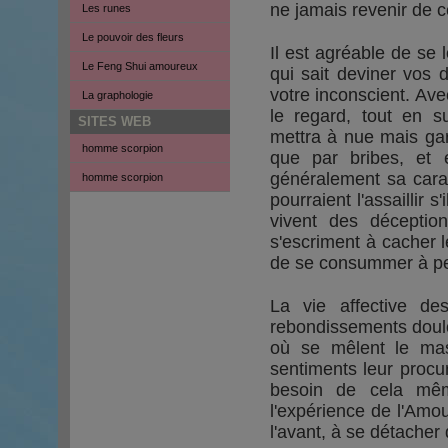
ne jamais revenir de c
Les runes
Le pouvoir des fleurs
Il est agréable de se 
Le Feng Shui amoureux
qui sait deviner vos d
votre inconscient. Av
La graphologie
le regard, tout en su
SITES WEB
mettra à nue mais gar
homme scorpion
que par bribes, et 
généralement sa cara
homme scorpion
pourraient l'assaillir s
vivent des déception
s'escriment à cacher 
de se consummer à pet
La vie affective d
rebondissements doulo
où se mêlent le mas
sentiments leur procur
besoin de cela même
l'expérience de l'Amou
l'avant, à se détacher