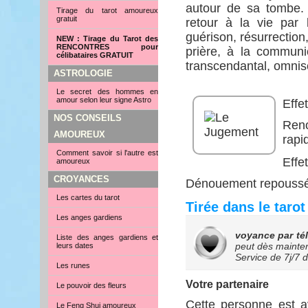
autour de sa tombe. 
Tirage du tarot amoureux
gratuit
retour à la vie par 
guérison, résurrection
NEW : Tirage du Tarot des
RENCONTRES pour
prière, à la communi
célibataires GRATUIT
transcendantal, omnisc
ASTROLOGIE
Le secret des hommes en
amour selon leur signe Astro
Effet
NOS CONSEILS
Reno
AMOUREUX
rapid
Comment savoir si l'autre est
Effe
amoureux
CROYANCES
Dénouement repoussé d
Les cartes du tarot
Tirée dans le taro
Les anges gardiens
voyance par té
Liste des anges gardiens et
peut dès mainten
leurs dates
Service de
7j/7 
Les runes
Votre partenaire
Le pouvoir des fleurs
Cette personne est av
Le Feng Shui amoureux