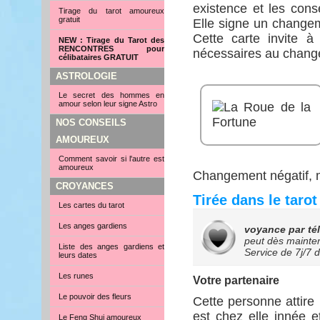
existence et les con
Tirage du tarot amoureux
gratuit
Elle signe un changem
Cette carte invite à 
NEW : Tirage du Tarot des
RENCONTRES pour
nécessaires au chang
célibataires GRATUIT
ASTROLOGIE
Le secret des hommes en
amour selon leur signe Astro
NOS CONSEILS
AMOUREUX
Comment savoir si l'autre est
amoureux
Changement négatif, ma
CROYANCES
Tirée dans le taro
Les cartes du tarot
Les anges gardiens
voyance par té
peut dès mainten
Liste des anges gardiens et
Service de
7j/7 
leurs dates
Les runes
Votre partenaire
Le pouvoir des fleurs
Cette personne attire
est chez elle innée e
Le Feng Shui amoureux