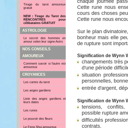
chaque journée pass
Tirage du tarot amoureux
Cette rune nous ense
gratuit
cours des choses peut 
NEW : Tirage du Tarot des
Cette rune nous encou
RENCONTRES pour
célibataires GRATUIT
ASTROLOGIE
Sur le plan divinatoire
bonheur mais elle peu
Le secret des hommes en
amour selon leur signe Astro
de rupture sont import
NOS CONSEILS
Signification de Wynn 
AMOUREUX
changements très pos
Comment savoir si l'autre est
d'une période diffici
amoureux
situation profession
CROYANCES
personnelles, bonne
Les cartes du tarot
entrée d'argent, dép
Les anges gardiens
Liste des anges gardiens et
Signification de Wynn 
leurs dates
tensions, conflit
Les runes
possible rupture am
Le pouvoir des fleurs
difficultés professio
contrats.
Le Feng Shui amoureux