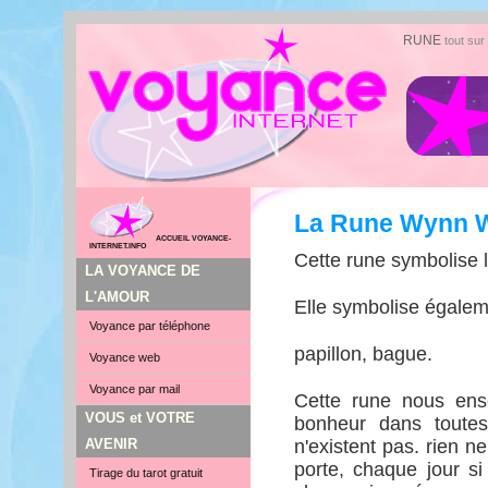
RUNE
tout su
La Rune Wynn W
ACCUEIL VOYANCE-
INTERNET.INFO
Cette rune symbolise l
LA VOYANCE DE
L'AMOUR
Elle symbolise égalem
Voyance par téléphone
papillon, bague.
Voyance web
Voyance par mail
Cette rune nous ens
VOUS et VOTRE
bonheur dans toutes
AVENIR
n'existent pas. rien n
porte, chaque jour s
Tirage du tarot gratuit