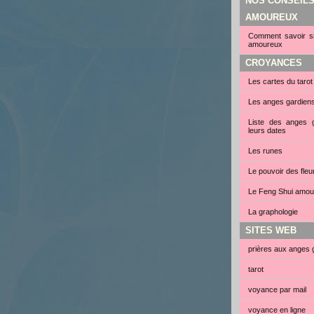
NOS CONSEIL
AMOUREUX
Comment savoir si 
amoureux
CROYANCES
Les cartes du tarot
Les anges gardien
Liste des anges g
leurs dates
Les runes
Le pouvoir des fleu
Le Feng Shui amou
La graphologie
SITES WEB
prières aux anges 
tarot
voyance par mail
voyance en ligne