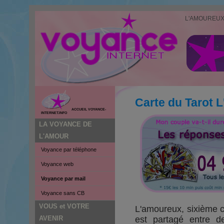
L'AMOUREU
Carte du Tarot 
ACCUEIL VOYANCE-
INTERNET.INFO
LA VOYANCE DE
L'AMOUR
Voyance par téléphone
Voyance web
Voyance par mail
Voyance sans CB
VOUS et VOTRE
L'amoureux, sixième ca
AVENIR
est partagé entre 