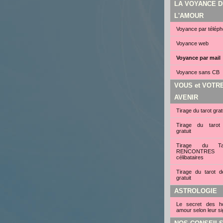
LA VOYANCE D
L'AMOUR
Voyance par télép
Voyance web
Voyance par mail
Voyance sans CB
VOUS et VOTR
AVENIR
Tirage du tarot grat
Tirage du tarot
gratuit
Tirage du Ta
RENCONTRE
célibataires
Tirage du tarot d
gratuit
ASTROLOGIE
Le secret des 
amour selon leur si