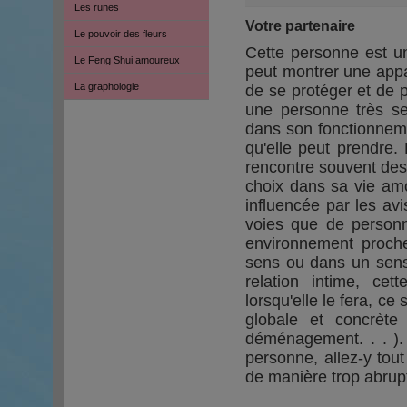
Les runes
Votre partenaire
Le pouvoir des fleurs
Cette personne est un
Le Feng Shui amoureux
peut montrer une appa
La graphologie
de se protéger et de p
une personne très sen
dans son fonctionneme
qu'elle peut prendre.
rencontre souvent des 
choix dans sa vie am
influencée par les avi
voies que de personne
environnement proche
sens ou dans un sens
relation intime, c
lorsqu'elle le fera, ce
globale et concrète
déménagement. . . ). 
personne, allez-y tou
de manière trop abrupte