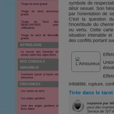
symbole de respectabil
Tirage du tarot gratuit
désir sexuel. Son hési
Tirage du tarot amoureux
par l'orientation de 
gratuit
C'est la question d
Tirage du Tarot des
l'incertitude du chemi
RENCONTRES pour
célibataires
ou vertu. Cette cart
situation intenable et
Tirage du tarot de Marseille
gratuit
des conflits portant sur
ASTROLOGIE
Le secret des hommes en
Effet
amour selon leur signe Astro
NOS CONSEILS
Union
émoti
AMOUREUX
Comment savoir si l'autre est
Effet
amoureux
Infidélité, rupture, con
CROYANCES
Les cartes du tarot
Tirée dans le taro
Les anges gardiens
voyance par té
Liste des anges gardiens et
peut dès mainten
leurs dates
Service de
7j/7 