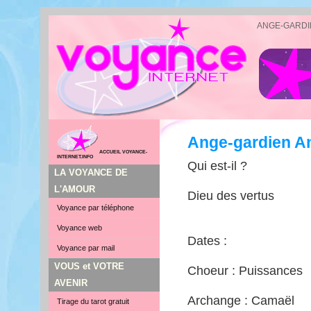
ANGE-GARDI
Ange-gardien An
ACCUEIL VOYANCE-
INTERNET.INFO
Qui est-il ?
LA VOYANCE DE
L'AMOUR
Dieu des vertus
Voyance par téléphone
Voyance web
Dates :
Voyance par mail
VOUS et VOTRE
Choeur : Puissances
AVENIR
Archange : Camaël
Tirage du tarot gratuit