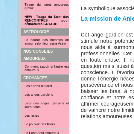
Tirage du tarot amoureux
La symbolique associé
gratuit
NEW : Tirage du Tarot des
La mission de Ani
RENCONTRES pour
célibataires GRATUIT
ASTROLOGIE
Cet ange gardien est 
Le secret des hommes en
stimule notre potentie
amour selon leur signe Astro
nous aide à surmonte
NOS CONSEILS
professionnelles. Cet
AMOUREUX
en toute chose. Il 
question mais aussi à 
Comment savoir si l'autre est
amoureux
conscience. Il favori
CROYANCES
donne l'énergie néces
persévérance et nous 
Les cartes du tarot
baisser les bras, à n
Les anges gardiens
confiance et notre 
affirmer courageuseme
Liste des anges gardiens et
leurs dates
de vaincre notre timi
relations amoureuses 
Les runes
Le pouvoir des fleurs
Le Feng Shui amoureux