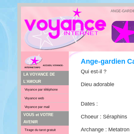
ANGE-GARDI
Ange-gardien C
ACCUEIL VOYANCE-
INTERNET.INFO
Qui est-il ?
LA VOYANCE DE
L'AMOUR
Dieu adorable
Voyance par téléphone
Voyance web
Dates :
Voyance par mail
VOUS et VOTRE
Choeur : Séraphins
AVENIR
Archange : Metatron
Tirage du tarot gratuit