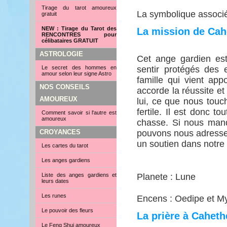
Tirage du tarot amoureux
La symbolique associée
gratuit
NEW : Tirage du Tarot des
La mission de Cah
RENCONTRES pour
célibataires GRATUIT
ASTROLOGIE
Cet ange gardien est
Le secret des hommes en
sentir protégés des e
amour selon leur signe Astro
famille qui vient appo
NOS CONSEILS
accorde la réussite e
AMOUREUX
lui, ce que nous touc
fertile. Il est donc t
Comment savoir si l'autre est
amoureux
chasse. Si nous manqu
CROYANCES
pouvons nous adresser.
un soutien dans notre q
Les cartes du tarot
Les anges gardiens
Liste des anges gardiens et
Planete : Lune
leurs dates
Les runes
Encens : Oedipe et M
Le pouvoir des fleurs
La prière à Caheth
Le Feng Shui amoureux