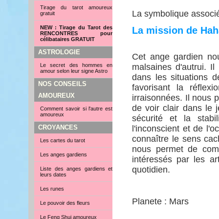
Tirage du tarot amoureux
La symbolique associée
gratuit
NEW : Tirage du Tarot des
La mission de Hah
RENCONTRES pour
célibataires GRATUIT
ASTROLOGIE
Cet ange gardien nou
Le secret des hommes en
malsaines d'autrui. I
amour selon leur signe Astro
dans les situations d
NOS CONSEILS
favorisant la réflex
AMOUREUX
irraisonnées. Il nous 
de voir clair dans le 
Comment savoir si l'autre est
amoureux
sécurité et la stab
CROYANCES
l'inconscient et de l'
connaître le sens caché
Les cartes du tarot
nous permet de comp
Les anges gardiens
intéressés par les ar
quotidien.
Liste des anges gardiens et
leurs dates
Les runes
Planete : Mars
Le pouvoir des fleurs
Le Feng Shui amoureux