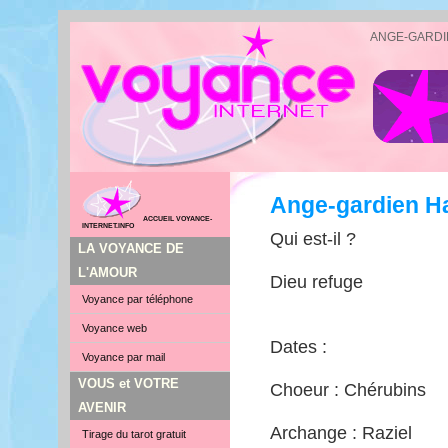
ANGE-GARDI
Ange-gardien H
ACCUEIL VOYANCE-
INTERNET.INFO
Qui est-il ?
LA VOYANCE DE
L'AMOUR
Dieu refuge
Voyance par téléphone
Voyance web
Dates :
Voyance par mail
VOUS et VOTRE
Choeur : Chérubins
AVENIR
Archange : Raziel
Tirage du tarot gratuit