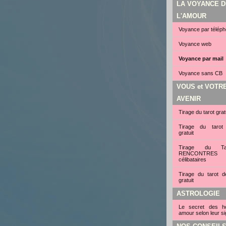
LA VOYANCE D
L'AMOUR
Voyance par télép
Voyance web
Voyance par mail
Voyance sans CB
VOUS et VOTR
AVENIR
Tirage du tarot grat
Tirage du tarot
gratuit
Tirage du Ta
RENCONTRE
célibataires
Tirage du tarot d
gratuit
ASTROLOGIE
Le secret des 
amour selon leur si