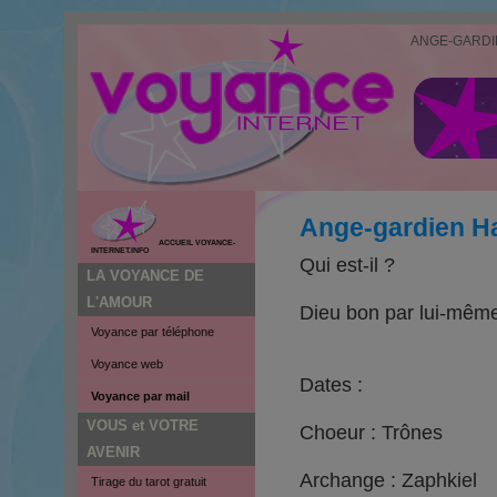
ANGE-GARDI
Ange-gardien H
ACCUEIL VOYANCE-
INTERNET.INFO
Qui est-il ?
LA VOYANCE DE
L'AMOUR
Dieu bon par lui-mêm
Voyance par téléphone
Voyance web
Dates :
Voyance par mail
VOUS et VOTRE
Choeur : Trônes
AVENIR
Archange : Zaphkiel
Tirage du tarot gratuit