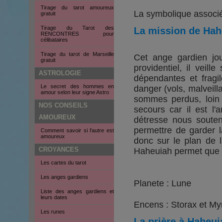
Tirage du tarot amoureux
La symbolique associée
gratuit
Tirage du Tarot des
La mission de Hah
RENCONTRES pour
célibataires
Tirage du tarot de Marseille
Cet ange gardien jou
gratuit
providentiel, il veil
ASTROLOGIE
dépendantes et fragi
Le secret des hommes en
danger (vols, malveill
amour selon leur signe Astro
sommes perdus, loin 
NOS CONSEILS
secours car il est l'
AMOUREUX
détresse nous souten
permettre de garder 
Comment savoir si l'autre est
amoureux
donc sur le plan de l
CROYANCES
Haheuiah permet que l
Les cartes du tarot
Les anges gardiens
Planete : Lune
Liste des anges gardiens et
leurs dates
Encens : Storax et My
Les runes
La prière à Haheui