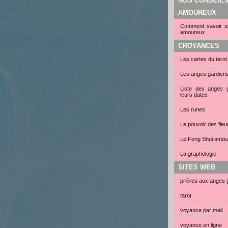
NOS CONSEIL
AMOUREUX
Comment savoir si 
amoureux
CROYANCES
Les cartes du tarot
Les anges gardien
Liste des anges g
leurs dates
Les runes
Le pouvoir des fleu
Le Feng Shui amou
La graphologie
SITES WEB
prières aux anges 
tarot
voyance par mail
voyance en ligne