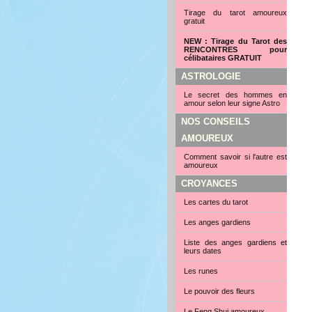
Tirage du tarot amoureux
gratuit
NEW : Tirage du Tarot des
RENCONTRES pour
célibataires GRATUIT
ASTROLOGIE
Le secret des hommes en
amour selon leur signe Astro
NOS CONSEILS
AMOUREUX
Comment savoir si l'autre est
amoureux
CROYANCES
Les cartes du tarot
Les anges gardiens
Liste des anges gardiens et
leurs dates
Les runes
Le pouvoir des fleurs
Le Feng Shui amoureux