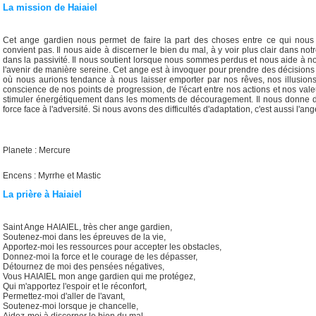
La mission de Haiaiel
Cet ange gardien nous permet de faire la part des choses entre ce qui nous
convient pas. Il nous aide à discerner le bien du mal, à y voir plus clair dans notr
dans la passivité. Il nous soutient lorsque nous sommes perdus et nous aide à n
l'avenir de manière sereine. Cet ange est à invoquer pour prendre des décisions r
où nous aurions tendance à nous laisser emporter par nos rêves, nos illusion
conscience de nos points de progression, de l'écart entre nos actions et nos valeu
stimuler énergétiquement dans les moments de découragement. Il nous donne 
force face à l'adversité. Si nous avons des difficultés d'adaptation, c'est aussi l'ang
Planete : Mercure
Encens : Myrrhe et Mastic
La prière à Haiaiel
Saint Ange HAIAIEL, très cher ange gardien,
Soutenez-moi dans les épreuves de la vie,
Apportez-moi les ressources pour accepter les obstacles,
Donnez-moi la force et le courage de les dépasser,
Détournez de moi des pensées négatives,
Vous HAIAIEL mon ange gardien qui me protégez,
Qui m'apportez l'espoir et le réconfort,
Permettez-moi d'aller de l'avant,
Soutenez-moi lorsque je chancelle,