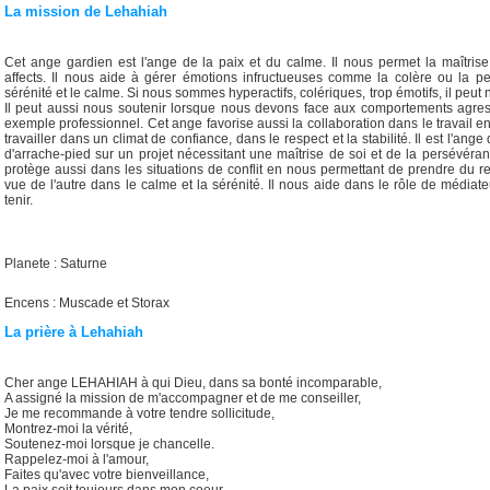
La mission de Lehahiah
Cet ange gardien est l'ange de la paix et du calme. Il nous permet la maîtri
affects. Il nous aide à gérer émotions infructueuses comme la colère ou la p
sérénité et le calme. Si nous sommes hyperactifs, colériques, trop émotifs, il peut
Il peut aussi nous soutenir lorsque nous devons face aux comportements agres
exemple professionnel. Cet ange favorise aussi la collaboration dans le travail e
travailler dans un climat de confiance, dans le respect et la stabilité. Il est l'ang
d'arrache-pied sur un projet nécessitant une maîtrise de soi et de la persévéran
protège aussi dans les situations de conflit en nous permettant de prendre du re
vue de l'autre dans le calme et la sérénité. Il nous aide dans le rôle de média
tenir.
Planete : Saturne
Encens : Muscade et Storax
La prière à Lehahiah
Cher ange LEHAHIAH à qui Dieu, dans sa bonté incomparable,
A assigné la mission de m'accompagner et de me conseiller,
Je me recommande à votre tendre sollicitude,
Montrez-moi la vérité,
Soutenez-moi lorsque je chancelle.
Rappelez-moi à l'amour,
Faites qu'avec votre bienveillance,