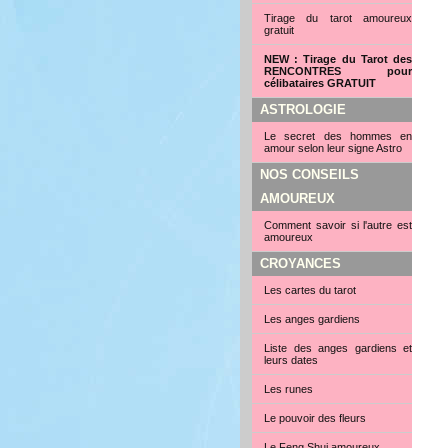
Tirage du tarot amoureux
gratuit
NEW : Tirage du Tarot des
RENCONTRES pour
célibataires GRATUIT
ASTROLOGIE
Le secret des hommes en
amour selon leur signe Astro
NOS CONSEILS
AMOUREUX
Comment savoir si l'autre est
amoureux
CROYANCES
Les cartes du tarot
Les anges gardiens
Liste des anges gardiens et
leurs dates
Les runes
Le pouvoir des fleurs
Le Feng Shui amoureux