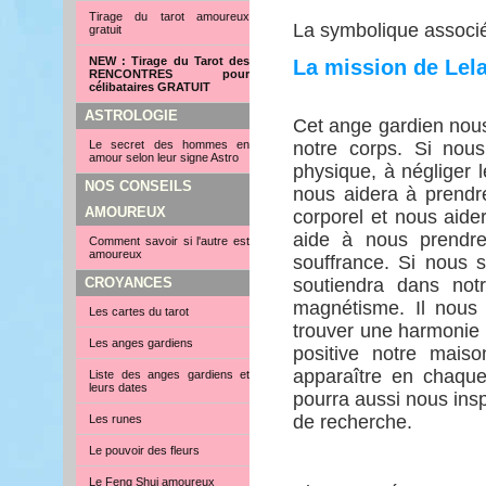
Tirage du tarot amoureux
La symbolique associée
gratuit
NEW : Tirage du Tarot des
La mission de Lel
RENCONTRES pour
célibataires GRATUIT
ASTROLOGIE
Cet ange gardien nous
Le secret des hommes en
notre corps. Si nous
amour selon leur signe Astro
physique, à négliger 
NOS CONSEILS
nous aidera à prendr
AMOUREUX
corporel et nous aide
aide à nous prendr
Comment savoir si l'autre est
amoureux
souffrance. Si nous s
CROYANCES
soutiendra dans notr
magnétisme. Il nous a
Les cartes du tarot
trouver une harmonie 
Les anges gardiens
positive notre maiso
apparaître en chaque
Liste des anges gardiens et
leurs dates
pourra aussi nous ins
de recherche.
Les runes
Le pouvoir des fleurs
Le Feng Shui amoureux