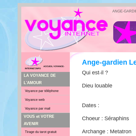
ANGE-GARDI
Ange-gardien Le
ACCUEIL VOYANCE-
INTERNET.INFO
Qui est-il ?
LA VOYANCE DE
L'AMOUR
Dieu louable
Voyance par téléphone
Voyance web
Dates :
Voyance par mail
VOUS et VOTRE
Choeur : Séraphins
AVENIR
Archange : Metatron
Tirage du tarot gratuit