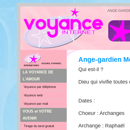
ANGE-GARDI
Ange-gardien M
ACCUEIL VOYANCE-
INTERNET.INFO
Qui est-il ?
LA VOYANCE DE
L'AMOUR
Dieu qui vivifie toutes
Voyance par téléphone
Voyance web
Dates :
Voyance par mail
VOUS et VOTRE
Choeur : Archanges
AVENIR
Archange : Raphaël
Tirage du tarot gratuit