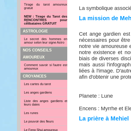
Tirage du tarot amoureux
La symbolique associée
gratuit
NEW : Tirage du Tarot des
La mission de Meh
RENCONTRES pour
célibataires GRATUIT
ASTROLOGIE
Cet ange gardien est l
Le secret des hommes en
nécessaires pour être
amour selon leur signe Astro
notre vie amoureuse et
NOS CONSEILS
notre existence et no
AMOUREUX
biais de diverses disci
mais aussi l'infograp
Comment savoir si l'autre est
amoureux
liées à l'image. D'aut
CROYANCES
afin d'obtenir une pro
Les cartes du tarot
Les anges gardiens
Planete : Lune
Liste des anges gardiens et
leurs dates
Encens : Myrrhe et El
Les runes
La prière à Mehiel
Le pouvoir des fleurs
Le Feng Shui amoureux