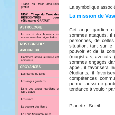
Tirage du tarot amoureux
La symbolique associé
gratuit
NEW : Tirage du Tarot des
La mission de Vas
RENCONTRES pour
célibataires GRATUIT
ASTROLOGIE
Cet ange gardien o
Le secret des hommes en
sommes attaqués. Il
amour selon leur signe Astro
personnes, de celles 
NOS CONSEILS
situation, tant sur l
AMOUREUX
pouvoir et de la conn
(magistrats, avocats..
Comment savoir si l'autre est
amoureux
sommes engagés dans 
CROYANCES
appel, il favorisera
étudiants, il favoris
Les cartes du tarot
compétences communi
Les anges gardiens
permet aussi de garde
tendance à vouloir pa
Liste des anges gardiens et
leurs dates
Les runes
Planete : Soleil
Le pouvoir des fleurs
Le Feng Shui amoureux