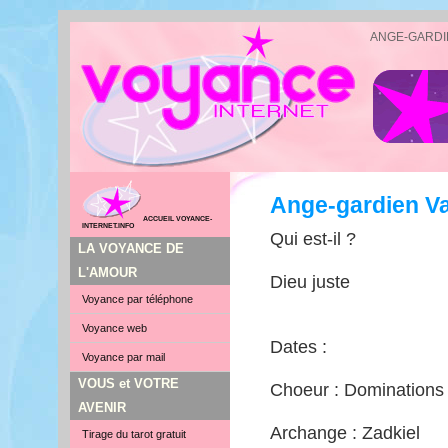
ANGE-GARDI
Ange-gardien V
ACCUEIL VOYANCE-
INTERNET.INFO
Qui est-il ?
LA VOYANCE DE
L'AMOUR
Dieu juste
Voyance par téléphone
Voyance web
Dates :
Voyance par mail
VOUS et VOTRE
Choeur : Dominations
AVENIR
Archange : Zadkiel
Tirage du tarot gratuit