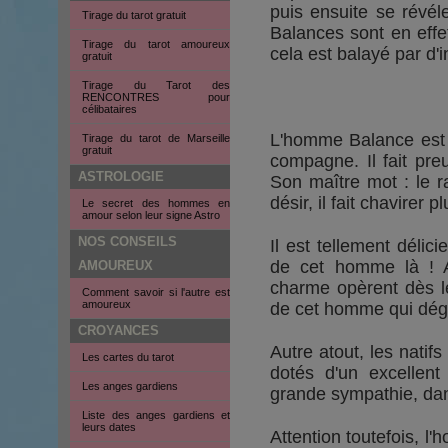
puis ensuite se révéle
Tirage du tarot gratuit
Balances sont en effe
Tirage du tarot amoureux
cela est balayé par d
gratuit
Tirage du Tarot des
RENCONTRES pour
célibataires
L'homme Balance est u
Tirage du tarot de Marseille
gratuit
compagne. Il fait pre
ASTROLOGIE
Son maître mot : le ra
désir, il fait chavirer p
Le secret des hommes en
amour selon leur signe Astro
NOS CONSEILS
Il est tellement délic
de cet homme là ! A
AMOUREUX
charme opèrent dès le
Comment savoir si l'autre est
amoureux
de cet homme qui déga
CROYANCES
Autre atout, les natif
Les cartes du tarot
dotés d'un excellen
Les anges gardiens
grande sympathie, dans
Liste des anges gardiens et
leurs dates
Attention toutefois, 