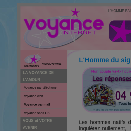
L'HOMME BA
L'Homme du sig
ACCUEIL VOYANCE-
INTERNET.INFO
LA VOYANCE DE
L'AMOUR
Voyance par téléphone
Voyance web
Voyance par mail
Voyance sans CB
VOUS et VOTRE
Les hommes natifs de
AVENIR
inquiétez nullement, i