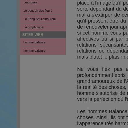
place à l'image qu'il p
Les runes
sorte dépendant du dés
Le pouvoir des fleurs
mal à s'extirper de cert
Le Feng Shui amoureux
qu'il pressent être du 
de renouveler jour apr
La graphologie
si cet homme vous para
SITES WEB
affectives ou si par 
homme balance
relations sécurisan
relations de dépendan
homme balance
mais plutôt le plaisir d
Ne vous fiez pas a
profondémment épris d
grand amoureux de l'A
la réalité des choses,
homme s'autorise de n
vers la perfection où 
Les hommes Balances s
choses. Ainsi, ils on
l'apparence très harmo