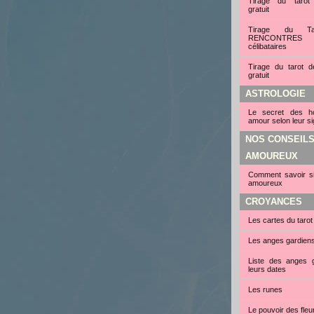
Tirage du tarot
gratuit
Tirage du Ta
RENCONTRE
célibataires
Tirage du tarot d
gratuit
ASTROLOGIE
Le secret des 
amour selon leur si
NOS CONSEIL
AMOUREUX
Comment savoir si 
amoureux
CROYANCES
Les cartes du tarot
Les anges gardien
Liste des anges g
leurs dates
Les runes
Le pouvoir des fleu