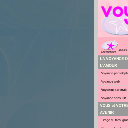
ACCUEIL
INTERNET.INFO
LA VOYANCE D
L'AMOUR
Voyance par télép
Voyance web
Voyance par mail
Voyance sans CB
VOUS et VOTR
AVENIR
Tirage du tarot grat