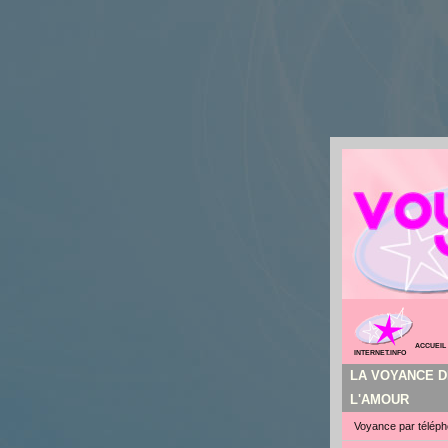
ACCUEIL
INTERNET.INFO
LA VOYANCE D
L'AMOUR
Voyance par télép