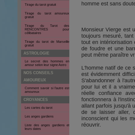
homme est sans doute 
Tirage du tarot gratuit
Tirage du tarot amoureux
gratuit
Tirage du Tarot des
Monsieur Vierge est u
RENCONTRES pour
célibataires
toujours mesuré, tant
tout en intériorisatio
Tirage du tarot de Marseille
gratuit
de foudre et une barr
ASTROLOGIE
peut même paraître vr
Le secret des hommes en
amour selon leur signe Astro
L'homme natif de ce s
NOS CONSEILS
est évidemment diffic
S'abandonner à l'autr
AMOUREUX
pour lui et il a vrai
Comment savoir si l'autre est
amoureux
réelle confiance a
fonctionnera à l'instin
CROYANCES
allant parfois jusqu'à u
Les cartes du tarot
de se laisser aller,
Les anges gardiens
inconscient qui les m
réouvrir.
Liste des anges gardiens et
leurs dates