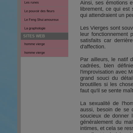
Ainsi, ses émotions 
Les runes
librement, ce qui est 
Le pouvoir des fleurs
qui attendraient un pe
Le Feng Shui amoureux
Les Vierges sont souve
La graphologie
leur fonctionnement p
SITES WEB
satisfaits car derriè
homme vierge
d'affection.
homme vierge
Par ailleurs, le natif
cadrées, bien défin
l'improvisation avec M
grand souci du détai
broutilles si les chos
faut qu'il se sente m
La sexualité de l'ho
aussi, besoin de se c
soucieux de donner l
généralement du ma
intimes, et cela se ress