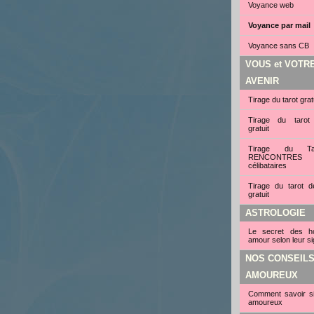
Voyance web
Voyance par mail
Voyance sans CB
VOUS et VOTR
AVENIR
Tirage du tarot grat
Tirage du tarot
gratuit
Tirage du Ta
RENCONTRE
célibataires
Tirage du tarot d
gratuit
ASTROLOGIE
Le secret des 
amour selon leur si
NOS CONSEIL
AMOUREUX
Comment savoir si 
amoureux