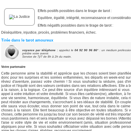
Effets positifs possibles dans le tirage de tarot :
Equilibre, égalité, intégrité, reconnaissance et considération
Effets négatifs possibles dans le tirage de tarot :
Déséquilibre, injustice, procès, problèmes financiers, échec.
Tirée dans le tarot amoureux
voyance par téléphone :
appelez le
04 92 90 96 86
* : un medium professio
prédire votre avenir.
Service de
7j/7 de 8h à 2h du matin.
Votre partenaire
Cette personne aime la stabilité et apprécie que les choses soient bien planifi
donc pour les surprises et les soirées enflammées, les départs en week-end sur 
rêviez d'aventure, passez votre chemin ! Si vous souhaitez la séduire, pas d'im
justice et l'équité sont des valeurs centrales dans ses relations affectives. Elle a 
à la raison, à la logique. Ce peut être source d'un équilibre intéressant si vous
appel à votre intuition et votre émotivité. Si vous êtes cartésien(ne), attention, à 
une vie sereine, harmonieuse, équilibrée. Si vous êtes de nature instable, cela ri
peut résister aux changements, s'accrochant à ses idéaux de stabilité. En couple,
elle saura vous écouter, vous donner son point de vue, tout cela dans le calme
choses à la raison. Elle tient beaucoup à être objective en toutes situations. Si 
choses, cette personne ira jusqu'au bout car son besoin de vérité est très important
vous pardonnera rien et sera impartiale si vous avez dépassé les bornes !Attenti
l'aise si votre style de vie et votre environnement (amis, situation professionnel
atypiques pour elle. Si vous souhaitez officialiser votre situation avec cette perso
aime les choses claires, établies, reconnues socialement.