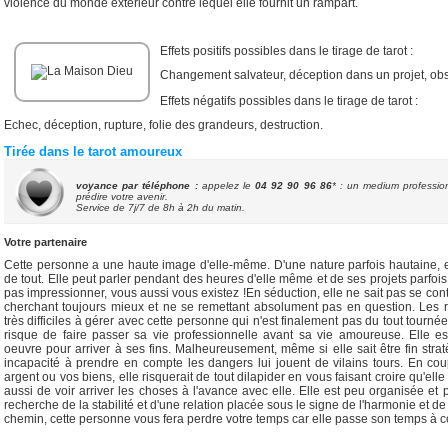
violence du monde extérieur contre lequel elle fournit un rampart.
Effets positifs possibles dans le tirage de tarot :
Changement salvateur, déception dans un projet, obs
Effets négatifs possibles dans le tirage de tarot :
Echec, déception, rupture, folie des grandeurs, destruction.
Tirée dans le tarot amoureux
voyance par téléphone :
appelez le
04 92 90 96 86
* : un medium professio
prédire votre avenir.
Service de
7j/7 de 8h à 2h du matin.
Votre partenaire
Cette personne a une haute image d'elle-même. D'une nature parfois hautaine, el
de tout. Elle peut parler pendant des heures d'elle même et de ses projets parfoi
pas impressionner, vous aussi vous existez !En séduction, elle ne sait pas se cont
cherchant toujours mieux et ne se remettant absolument pas en question. Les r
très difficiles à gérer avec cette personne qui n'est finalement pas du tout tournée 
risque de faire passer sa vie professionnelle avant sa vie amoureuse. Elle e
oeuvre pour arriver à ses fins. Malheureusement, même si elle sait être fin str
incapacité à prendre en compte les dangers lui jouent de vilains tours. En coup
argent ou vos biens, elle risquerait de tout dilapider en vous faisant croire qu'elle 
aussi de voir arriver les choses à l'avance avec elle. Elle est peu organisée et 
recherche de la stabilité et d'une relation placée sous le signe de l'harmonie et d
chemin, cette personne vous fera perdre votre temps car elle passe son temps à co