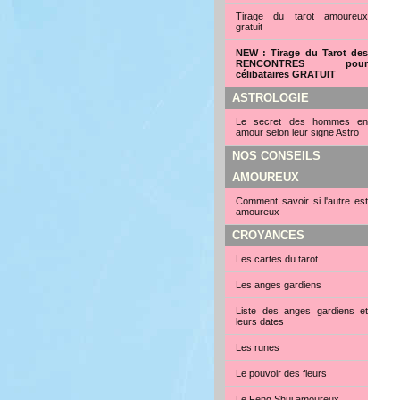
Tirage du tarot amoureux
gratuit
NEW : Tirage du Tarot des
RENCONTRES pour
célibataires GRATUIT
ASTROLOGIE
Le secret des hommes en
amour selon leur signe Astro
NOS CONSEILS
AMOUREUX
Comment savoir si l'autre est
amoureux
CROYANCES
Les cartes du tarot
Les anges gardiens
Liste des anges gardiens et
leurs dates
Les runes
Le pouvoir des fleurs
Le Feng Shui amoureux